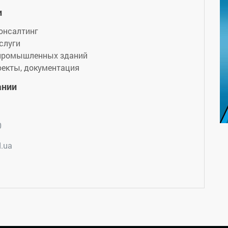
и
онсалтинг
слуги
 промышленных зданий
оекты, документация
ании
0
d.ua