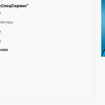
аСпецСервис"
ы
уляторы
и
ы
ании