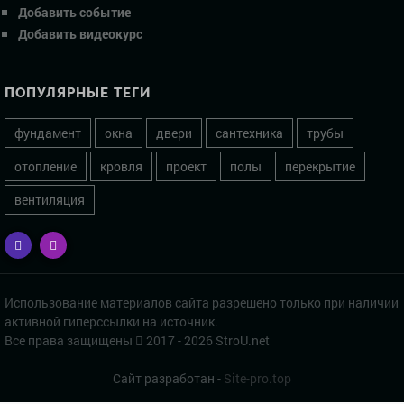
Добавить событие
Добавить видеокурс
ПОПУЛЯРНЫЕ ТЕГИ
фундамент
окна
двери
сантехника
трубы
отопление
кровля
проект
полы
перекрытие
вентиляция
Использование материалов сайта разрешено только при наличии
активной гиперссылки на источник.
Все права защищены
2017 - 2026 StroU.net
Сайт разработан -
Site-pro.top