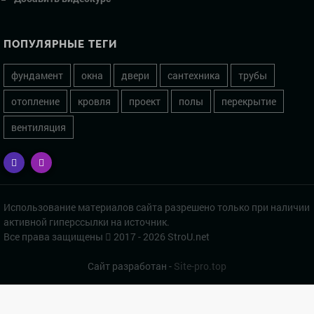
ПОПУЛЯРНЫЕ ТЕГИ
фундамент
окна
двери
сантехника
трубы
отопление
кровля
проект
полы
перекрытие
вентиляция
Использование материалов сайта разрешено только при наличии
активной гиперссылки на источник.
Все права защищены
2017 - 2026 StroU.net
Сайт разработан -
Site-pro.top