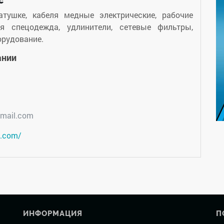
с
атушке, кабеля медные электрические, рабочие
ая спецодежда, удлинители, сетевые фильтры,
орудование.
ании
mail.com
p.com/
ИНФОРМАЦИЯ
П