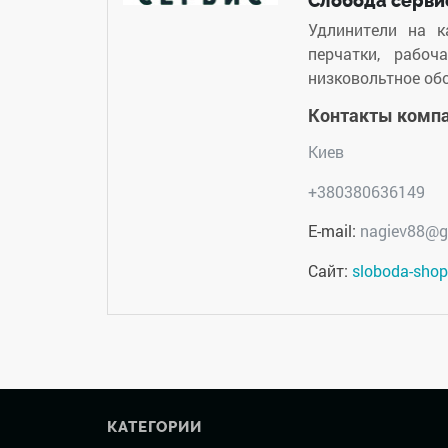
Слобода серви
Удлинители на к
перчатки, рабоч
низковольтное об
Контакты комп
Киев
+380380636149
E-mail:
nagiev88@g
Сайт:
sloboda-sho
КАТЕГОРИИ