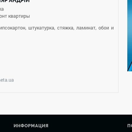
ЛЯР АНДРІЙ"
ка
онт квартиры
гипсокартон, штукатурка, стяжка, ламинат, обои и
eta.ua
ИНФОРМАЦИЯ
П