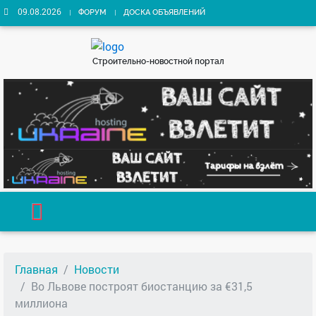
09.08.2026
ФОРУМ
ДОСКА ОБЪЯВЛЕНИЙ
Строительно-новостной портал
Главная
Новости
Во Львове построят биостанцию за €31,5
миллиона