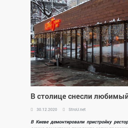
В столице снесли любимый
30.12.2020
StroU.net
В Киеве демонтировали пристройку ресто