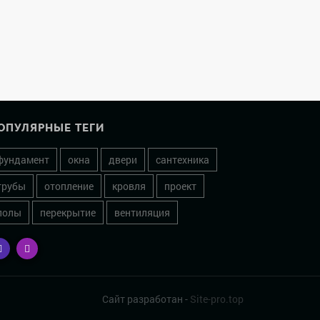
ОПУЛЯРНЫЕ ТЕГИ
фундамент
окна
двери
сантехника
трубы
отопление
кровля
проект
полы
перекрытие
вентиляция
Сайт разработан -
Site-pro.top