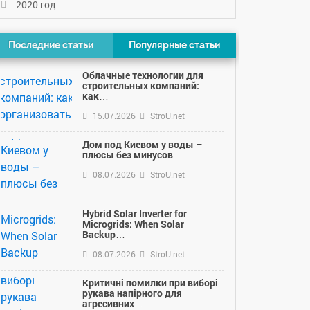
2020 год
Последние статьи
Популярные статьи
Облачные технологии для
строительных компаний:
как…
15.07.2026
StroU.net
Дом под Киевом у воды –
плюсы без минусов
08.07.2026
StroU.net
Hybrid Solar Inverter for
Microgrids: When Solar
Backup…
08.07.2026
StroU.net
Критичні помилки при виборі
рукава напірного для
агресивних…