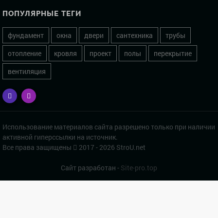
ПОПУЛЯРНЫЕ ТЕГИ
фундамент
окна
двери
сантехника
трубы
отопление
кровля
проект
полы
перекрытие
вентиляция
Использование материалов сайта разрешено только при наличии
активной гиперссылки на источник.
Все права защищены
2017 - 2026 StroU.net
Сайт разработан -
Site-pro.top