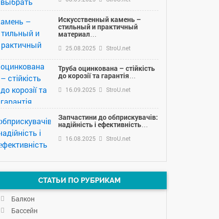
Искусственный камень –
стильный и практичный
материал…
25.08.2025
StroU.net
Труба оцинкована – стійкість
до корозії та гарантія…
16.09.2025
StroU.net
Запчастини до обприскувачів:
надійність і ефективність…
16.08.2025
StroU.net
СТАТЬИ ПО РУБРИКАМ
Балкон
Бассейн