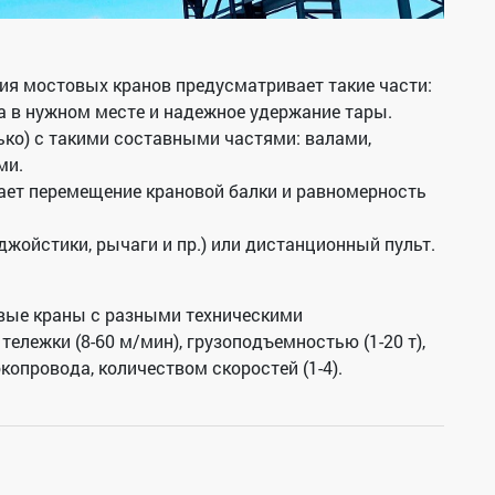
ция мостовых кранов предусматривает такие части:
а в нужном месте и надежное удержание тары.
ько) с такими составными частями: валами,
ми.
ает перемещение крановой балки и равномерность
джойстики, рычаги и пр.) или дистанционный пульт.
овые краны с разными техническими
ележки (8-60 м/мин), грузоподъемностью (1-20 т),
опровода, количеством скоростей (1-4).