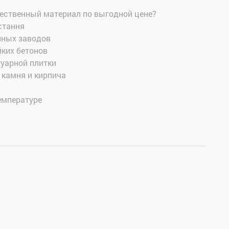
ачественный материал по выгодной цене?
стання
нных заводов
ких бетонов
уарной плитки
 камня и кирпича
емпературе