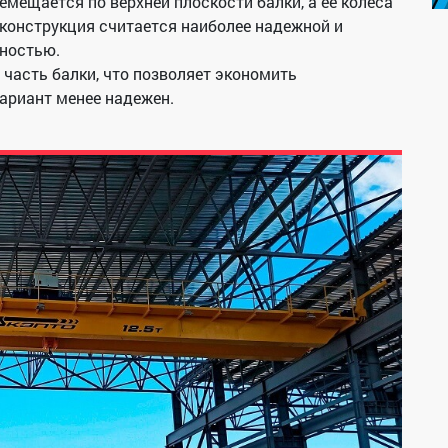
емещается по верхней плоскости балки, а ее колеса
 конструкция считается наиболее надежной и
ностью.
часть балки, что позволяет экономить
вариант менее надежен.