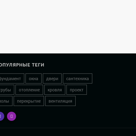
ОПУЛЯРНЫЕ ТЕГИ
фундамент
окна
двери
сантехника
трубы
отопление
кровля
проект
полы
перекрытие
вентиляция