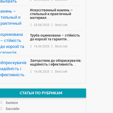
Искусственный камень –
стильный и практичный
материал…
25.08.2025
StroU.net
Труба оцинкована – стійкість
до корозії та гарантія…
16.09.2025
StroU.net
Запчастини до обприскувачів:
надійність і ефективність…
16.08.2025
StroU.net
СТАТЬИ ПО РУБРИКАМ
Балкон
Бассейн