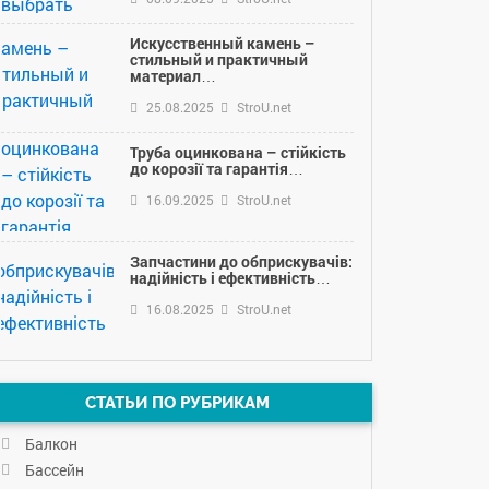
Искусственный камень –
стильный и практичный
материал…
25.08.2025
StroU.net
Труба оцинкована – стійкість
до корозії та гарантія…
16.09.2025
StroU.net
Запчастини до обприскувачів:
надійність і ефективність…
16.08.2025
StroU.net
СТАТЬИ ПО РУБРИКАМ
Балкон
Бассейн