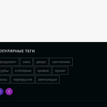
ОПУЛЯРНЫЕ ТЕГИ
фундамент
окна
двери
сантехника
трубы
отопление
кровля
проект
полы
перекрытие
вентиляция