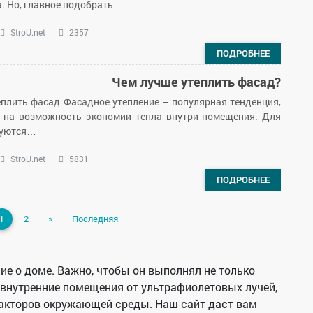
. Но, главное подобрать…
StroU.net
2357
ПОДРОБНЕЕ
Чем лучше утеплить фасад?
еплить фасад Фасадное утепление – популярная тенденция,
 на возможность экономии тепла внутри помещения. Для
зуются…
StroU.net
5831
ПОДРОБНЕЕ
1
2
»
Последняя
ие о доме. Важно, чтобы он выполнял не только
внутренние помещения от ультрафиолетовых лучей,
факторов окружающей среды. Наш сайт даст вам