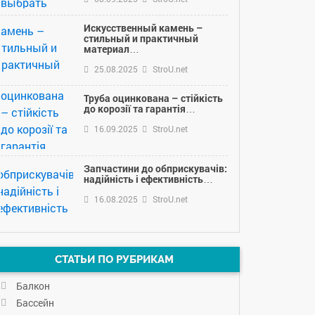
Искусственный камень –
стильный и практичный
материал…
25.08.2025
StroU.net
Труба оцинкована – стійкість
до корозії та гарантія…
16.09.2025
StroU.net
Запчастини до обприскувачів:
надійність і ефективність…
16.08.2025
StroU.net
СТАТЬИ ПО РУБРИКАМ
Балкон
Бассейн