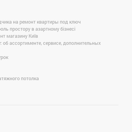
дчика на ремонт квартиры под ключ
роль простору в азартному бізнесі
онт магазину Київ
: об ассортименте, сервисе, дополнительных
урок
атяжного потолка