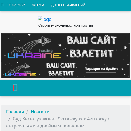
10.08.2026
ФОРУМ
ДОСКА ОБЪЯВЛЕНИЙ
Строительно-новостной портал
Главная
Новости
Суд Киева узаконил 9-этажку как 4-этажку с
антресолями и двойным подвалом